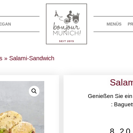
EGAN
MENÜS
P
s
»
Salami-Sandwich
Sala
Genießen Sie ein
: Baguet
8,2