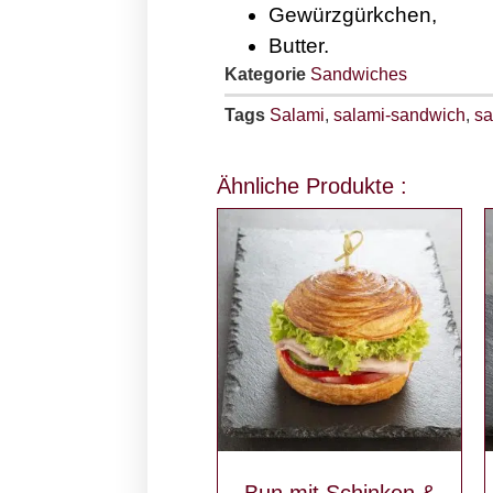
Gewürzgürkchen,
Butter.
Kategorie
Sandwiches
Tags
Salami
,
salami-sandwich
,
s
Ähnliche Produkte :
Bun mit Schinken &