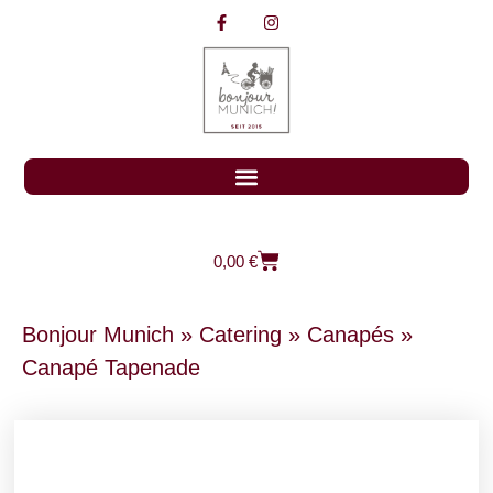
0,00
€
Bonjour Munich
»
Catering
»
Canapés
»
Canapé Tapenade